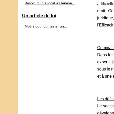
Besoin d'un avocat à Genève...
artifici
droit. C
Un article de loi
juridiqu
l'Efficacit
Motifs pour contester un...
Criminali
Dans le c
experts j
sous le n
et à une 
Les défis 
Le secteu
développe