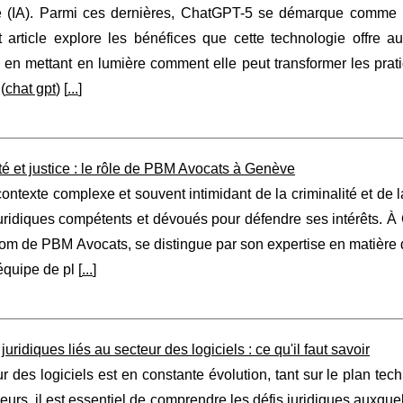
elle (IA). Parmi ces dernières, ChatGPT-5 se démarque comme 
et article explore les bénéfices que cette technologie offre 
e, en mettant en lumière comment elle peut transformer les pr
 (
chat gpt
) [
...
]
té et justice : le rôle de PBM Avocats à Genève
ontexte complexe et souvent intimidant de la criminalité et de la
uridiques compétents et dévoués pour défendre ses intérêts. À
om de PBM Avocats, se distingue par son expertise en matière 
équipe de pl [
...
]
juridiques liés au secteur des logiciels : ce qu'il faut savoir
r des logiciels est en constante évolution, tant sur le plan tec
urs, il est essentiel de comprendre les défis juridiques auxquel